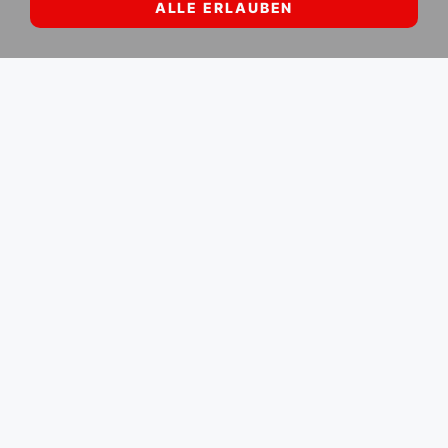
ALLE ERLAUBEN
Der Link zur offiziellen Webseite:
olympic.org/buenos-aires-2018