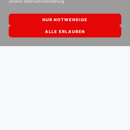
DISCOFOX NEWS
unserer Datenschutzerklärung.
NUR NOTWENDIGE
ALLE ERLAUBEN
TAF Discofox
News
Juli 2026: