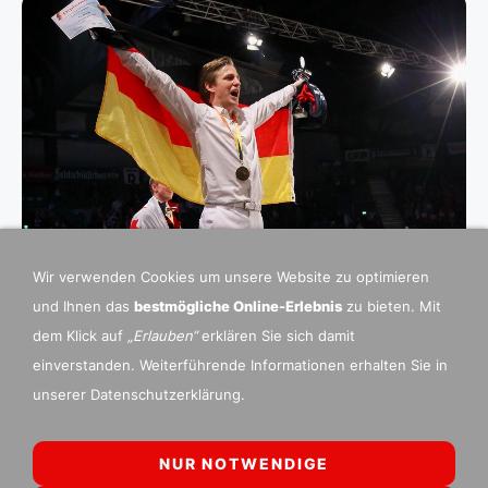
Wir verwenden Cookies um unsere Website zu optimieren
und Ihnen das
bestmögliche Online-Erlebnis
zu bieten. Mit
dem Klick auf
„Erlauben“
erklären Sie sich damit
einverstanden. Weiterführende Informationen erhalten Sie in
unserer Datenschutzerklärung.
NUR NOTWENDIGE