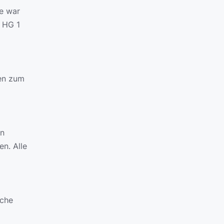
te war
o HG 1
ien zum
en
n. Alle
sche