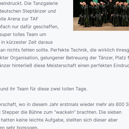
eeindruckt. Die Tanzgalerie
e deutschen Steptänzer und
olle Arena zur TAF
nfach nur dafür geschaffen,
 super tolles Team um
in kürzester Zeit daraus
 nichts fehlen sollte. Perfekte Technik, die wirklich ihres
ekter Organisation, gelungener Betreuung der Tänzer, Platz f
nzer hinterließ diese Meisterschaft einen perfekten Eindruc
nd ihr Team für diese zwei tollen Tage.
rschaft, wo in diesem Jahr erstmals wieder mehr als 600 S
d Stepper die Bühne zum "wackeln" brachten. Die sieben
hatten keine leichte Aufgabe, stellten sich dieser aber
len sehr homogen.