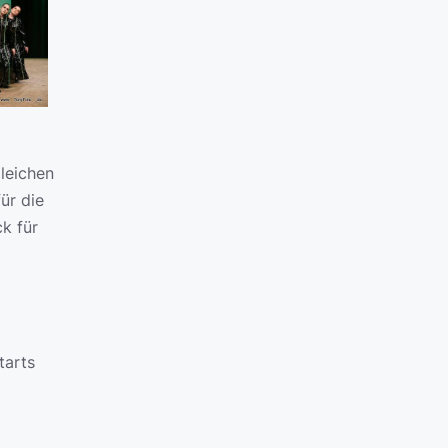
gleichen
ür die
k für
tarts