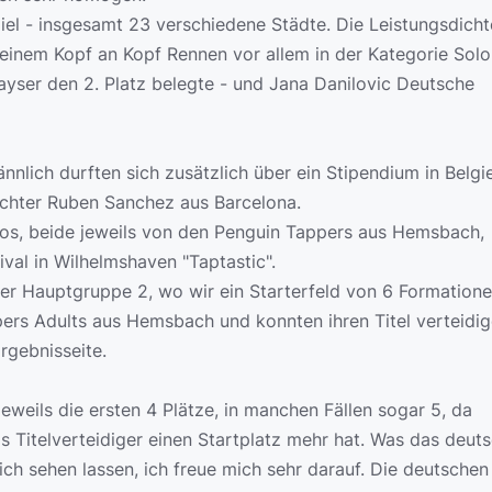
Kiel - insgesamt 23 verschiedene Städte. Die Leistungsdich
u einem Kopf an Kopf Rennen vor allem in der Kategorie Sol
ayser den 2. Platz belegte - und Jana Danilovic Deutsche
nnlich durften sich zusätzlich über ein Stipendium in Belg
ichter Ruben Sanchez aus Barcelona.
os, beide jeweils von den Penguin Tappers aus Hemsbach,
val in Wilhelmshaven "Taptastic".
der Hauptgruppe 2, wo wir ein Starterfeld von 6 Formation
ers Adults aus Hemsbach und konnten ihren Titel verteidige
Ergebnisseite.
eweils die ersten 4 Plätze, in manchen Fällen sogar 5, da
s Titelverteidiger einen Startplatz mehr hat. Was das deut
ch sehen lassen, ich freue mich sehr darauf. Die deutschen