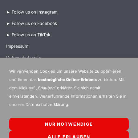
►
Follow us on Instagram
►
Follow us on Facebook
►
Follow us on TikTok
Impressum
Datenschutzseite
Wir verwenden Cookies um unsere Website zu optimieren
und Ihnen das
bestmögliche Online-Erlebnis
zu bieten. Mit
dem Klick auf
„Erlauben“
erklären Sie sich damit
Mitgliedsverbände und Partner Organisationen
einverstanden. Weiterführende Informationen erhalten Sie in
►
IDO International Dance Organization
unserer Datenschutzerklärung.
►
ADTV Allgemeiner Deutscher Tanzlehrerverband e.V.
►
DTV Deutscher Tanzsportverband e.V
.
NUR NOTWENDIGE
►
DWC German Qualifier
DANCE WORLD CUP
ALLE ERLAUBEN