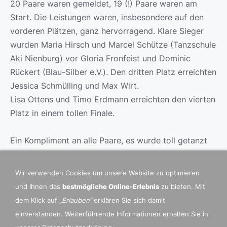
20 Paare waren gemeldet, 19 (!) Paare waren am
Start. Die Leistungen waren, insbesondere auf den
vorderen Plätzen, ganz hervorragend. Klare Sieger
wurden Maria Hirsch und Marcel Schütze (Tanzschule
Aki Nienburg) vor Gloria Fronfeist und Dominic
Rückert (Blau-Silber e.V.). Den dritten Platz erreichten
Jessica Schmülling und Max Wirt.
Lisa Ottens und Timo Erdmann erreichten den vierten
Platz in einem tollen Finale.
Ein Kompliment an alle Paare, es wurde toll getanzt
und ich hoffe, dass es allen "neuen" Paaren gefallen
hat und wir euch auf den zukünftigen Turnieren
Wir verwenden Cookies um unsere Website zu optimieren
wieder sehen werden. Herzlichen Dank an Monika
und Ihnen das
bestmögliche Online-Erlebnis
zu bieten. Mit
Keller, Karola Keller, Sebastian Jörgens und das ganze
dem Klick auf
„Erlauben“
erklären Sie sich damit
Team!
einverstanden. Weiterführende Informationen erhalten Sie in