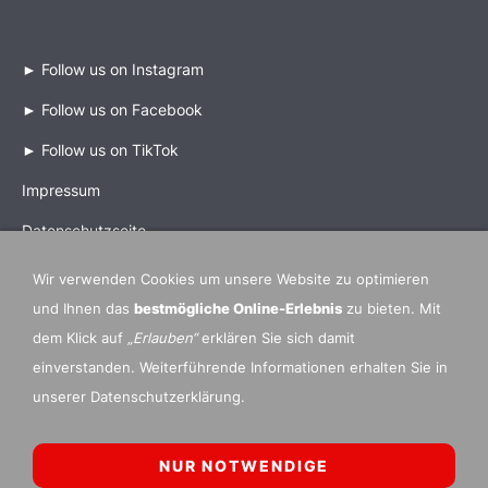
►
Follow us on Instagram
►
Follow us on Facebook
►
Follow us on TikTok
Impressum
Datenschutzseite
Wir verwenden Cookies um unsere Website zu optimieren
und Ihnen das
bestmögliche Online-Erlebnis
zu bieten. Mit
dem Klick auf
„Erlauben“
erklären Sie sich damit
Mitgliedsverbände und Partner Organisationen
einverstanden. Weiterführende Informationen erhalten Sie in
►
IDO International Dance Organization
unserer Datenschutzerklärung.
►
ADTV Allgemeiner Deutscher Tanzlehrerverband e.V.
►
DTV Deutscher Tanzsportverband e.V
.
NUR NOTWENDIGE
►
DWC German Qualifier
DANCE WORLD CUP