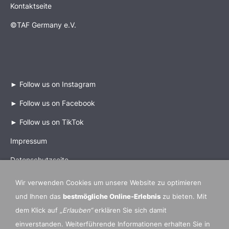
Kontaktseite
©TAF Germany e.V.
►
Follow us on Instagram
►
Follow us on Facebook
►
Follow us on TikTok
Impressum
Datenschutzseite
Wir verwenden Cookies um unsere Website zu optimieren
und Ihnen das
bestmögliche Online-Erlebnis
zu bieten. Mit
dem Klick auf
„Erlauben“
erklären Sie sich damit
Mitgliedsverbände und Partner Organisationen
einverstanden. Weiterführende Informationen erhalten Sie in