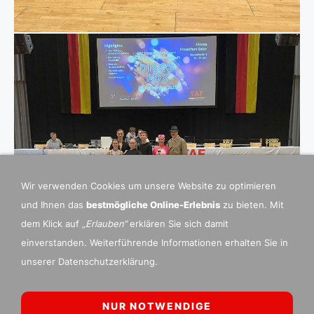
Wir verwenden Cookies um unsere Website zu optimieren
und Ihnen das
bestmögliche Online-Erlebnis
zu bieten. Mit
dem Klick auf
„Erlauben“
erklären Sie sich damit
einverstanden. Weiterführende Informationen erhalten Sie in
unserer Datenschutzerklärung.
NUR NOTWENDIGE