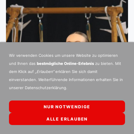
Wir verwenden Cookies um unsere Website zu optimieren
und Ihnen das
bestmögliche Online-Erlebnis
zu bieten. Mit
dem Klick auf
„Erlauben“
erklären Sie sich damit
einverstanden. Weiterführende Informationen erhalten Sie in
unserer Datenschutzerklärung.
NUR NOTWENDIGE
ALLE ERLAUBEN