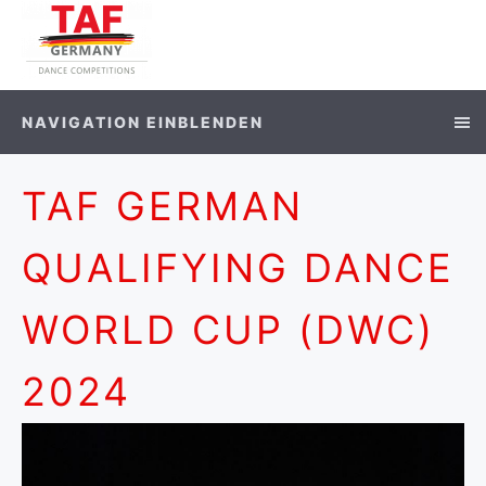
NAVIGATION EINBLENDEN
TAF GERMAN
QUALIFYING DANCE
WORLD CUP (DWC)
2024