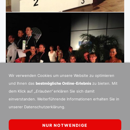
Wir verwenden Cookies um unsere Website zu optimieren
und Ihnen das
bestmögliche Online-Erlebnis
zu bieten. Mit
dem Klick auf
„Erlauben“
erklären Sie sich damit
einverstanden. Weiterführende Informationen erhalten Sie in
unserer Datenschutzerklärung.
NUR NOTWENDIGE