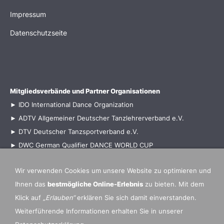
Impressum
Datenschutzseite
Mitgliedsverbände und Partner Organisationen
►
IDO International Dance Organization
►
ADTV Allgemeiner Deutscher Tanzlehrerverband e.V.
►
DTV Deutscher Tanzsportverband e.V
.
►
DWC German Qualifier
DANCE WORLD CUP
Wir verwenden Cookies um unsere Website zu optimieren und
Ihnen das
bestmögliche Online-Erlebnis
zu bieten. Mit dem
Klick auf
„Erlauben“
erklären Sie sich damit einverstanden.
Weiterführende Informationen erhalten Sie in unserer