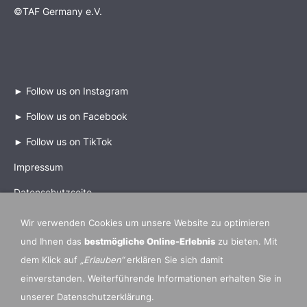
©TAF Germany e.V.
►
Follow us on Instagram
►
Follow us on Facebook
►
Follow us on TikTok
Impressum
Datenschutzseite
Wir verwenden Cookies um unsere Website zu optimieren
und Ihnen das
bestmögliche Online-Erlebnis
zu bieten. Mit
dem Klick auf
„Erlauben“
erklären Sie sich damit
Mitgliedsverbände und Partner Organisationen
einverstanden. Weiterführende Informationen erhalten Sie in
►
IDO International Dance Organization
unserer Datenschutzerklärung.