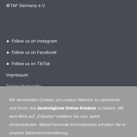
©TAF Germany e.V.
►
Follow us on Instagram
►
Follow us on Facebook
►
Follow us on TikTok
Impressum
Datenschutzseite
Wir verwenden Cookies um unsere Website zu optimieren
und Ihnen das
bestmögliche Online-Erlebnis
zu bieten. Mit
dem Klick auf
„Erlauben“
erklären Sie sich damit
Mitgliedsverbände und Partner Organisationen
einverstanden. Weiterführende Informationen erhalten Sie in
►
IDO International Dance Organization
unserer Datenschutzerklärung.