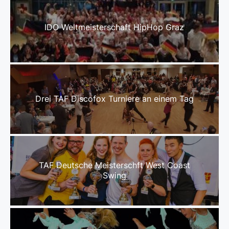
IDO Weltmeisterschaft HipHop Graz
Drei TAF Discofox Turniere an einem Tag
TAF Deutsche Meisterschft West Coast
Swing