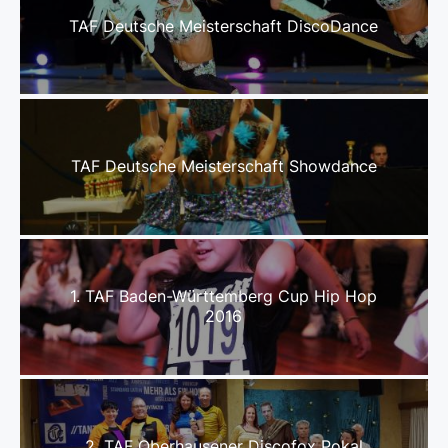
TAF Deutsche Meisterschaft DiscoDance
TAF Deutsche Meisterschaft Showdance
1. TAF Baden-Württemberg Cup Hip Hop
2016
2. TAF Oberhausener Discofox Pokal