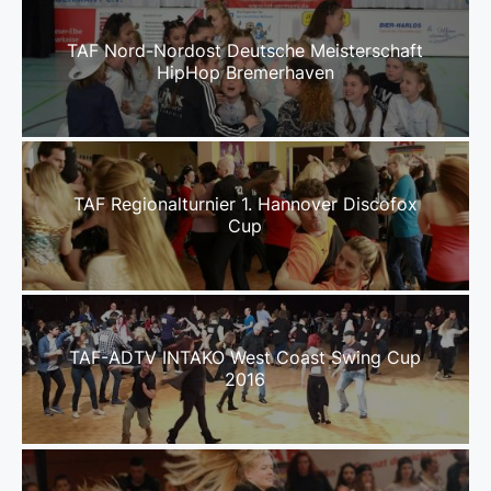
TAF Nord-Nordost Deutsche Meisterschaft
HipHop Bremerhaven
TAF Regionalturnier 1. Hannover Discofox
Cup
TAF-ADTV INTAKO West Coast Swing Cup
2016